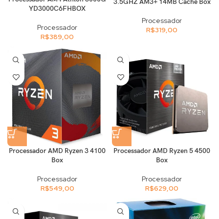
3.5GHZ AM3+ 14MB Cache Box
YD3000C6FHBOX
Processador
Processador
R$
319,00
R$
389,00
Processador AMD Ryzen 3 4100
Processador AMD Ryzen 5 4500
Box
Box
Processador
Processador
R$
549,00
R$
629,00