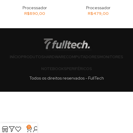
Processador
Processador
R$
890,00
R$
479,00
INÍCIO
PRODUTOS
HARDWARE
COMPUTADORES
MONITORES
NOTEBOOKS
PERIFÉRICOS
Todos os direitos reservados - FullTech
0